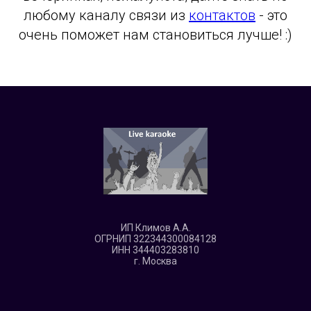
любому каналу связи из
контактов
- это
очень поможет нам становиться лучше! :)
ИП Климов А.А.
ОГРНИП 322344300084128
ИНН 344403283810
г. Москва